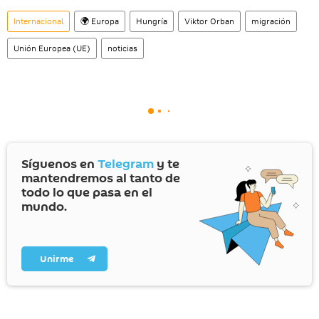
Internacional
🌍 Europa
Hungría
Viktor Orban
migración
Unión Europea (UE)
noticias
Síguenos en
Telegram
y te
mantendremos al tanto de
todo lo que pasa en el
mundo.
Unirme