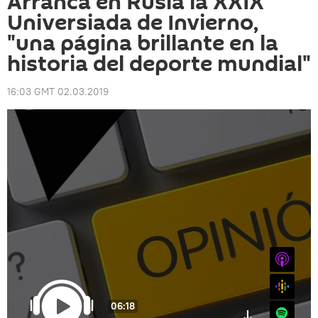
Arranca en Rusia la XXIX
Universiada de Invierno,
"una página brillante en la
historia del deporte mundial"
16:03 GMT 02.03.2019
iTunes
Google
06:18
Spotify