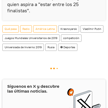
quien aspira a "estar entre los 25
finalistas".
Qué pasa
Radio
América Latina
Krasnoyarsk
Vladímir Putin
Juegos Mundiales Universitarios de 2019
competición
Universiada de Invierno 2019
Rusia
⚽ Deportes
Síguenos en
X
y descubre
las últimas noticias.