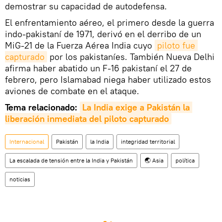
demostrar su capacidad de autodefensa.
El enfrentamiento aéreo, el primero desde la guerra
indo-pakistaní de 1971, derivó en el derribo de un
MiG-21 de la Fuerza Aérea India cuyo
piloto fue 
capturado
por los pakistaníes. También Nueva Delhi
afirma haber abatido un F-16 pakistaní el 27 de
febrero, pero Islamabad niega haber utilizado estos
aviones de combate en el ataque.
Tema relacionado:
La India exige a Pakistán la 
liberación inmediata del piloto capturado
Internacional
Pakistán
la India
integridad territorial
La escalada de tensión entre la India y Pakistán
🌏 Asia
política
noticias