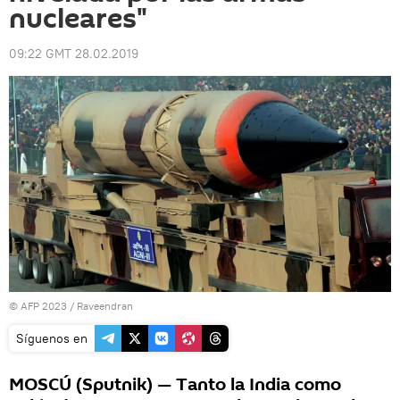
nucleares"
09:22 GMT 28.02.2019
© AFP 2023 / Raveendran
Síguenos en
MOSCÚ (Sputnik) — Tanto la India como