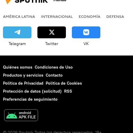
AMÉRICA LATINA
INTERNACIONAL
ECONOMÍA
DEFENSA
M
Telegram
Twitter
VK
Quiénes somos
Condiciones de Uso
Productos y servicios
Contacto
Política de Privacidad
Politica de Cookies
Protección de datos (solicitud)
RSS
Preferencias de seguimiento
© 2026 Sputnik Todos los derechos reservados. 18+