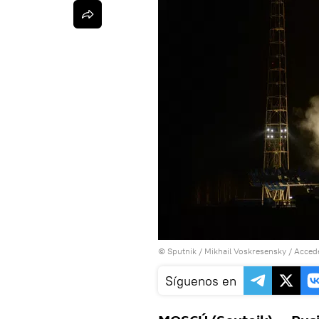
© Sputnik / Mikhail Voskresensky
/
Accede
Síguenos en