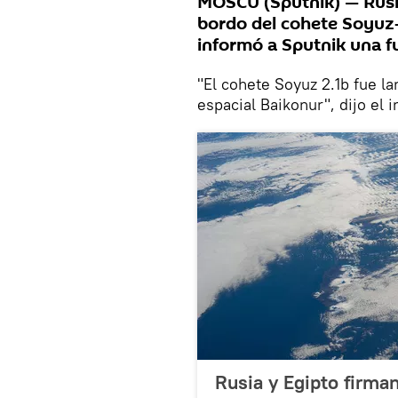
MOSCÚ (Sputnik) — Rusia
bordo del cohete Soyuz-
informó a Sputnik una fu
"El cohete Soyuz 2.1b fue l
espacial Baikonur", dijo el i
Rusia y Egipto firman