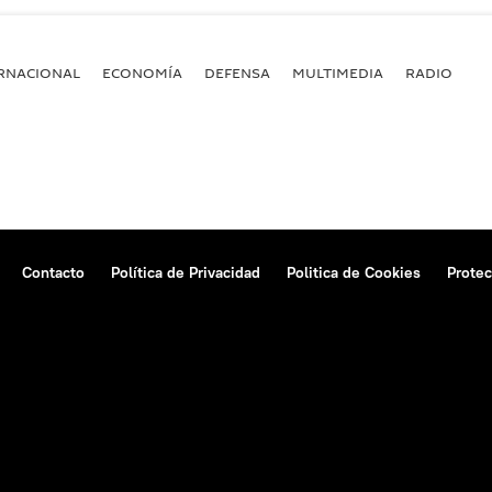
RNACIONAL
ECONOMÍA
DEFENSA
MULTIMEDIA
RADIO
Contacto
Política de Privacidad
Politica de Cookies
Protec