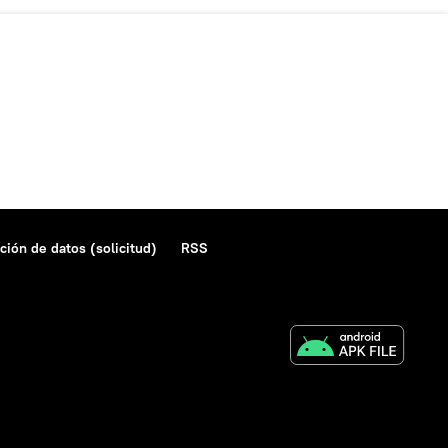
ción de datos (solicitud)
RSS