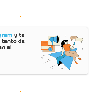
gram
y te
 tanto de
en el