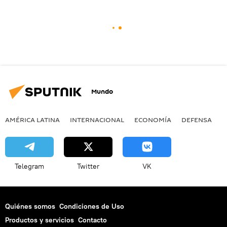
Mundo
AMÉRICA LATINA
INTERNACIONAL
ECONOMÍA
DEFENSA
M
Telegram
Twitter
VK
Quiénes somos
Condiciones de Uso
Productos y servicios
Contacto