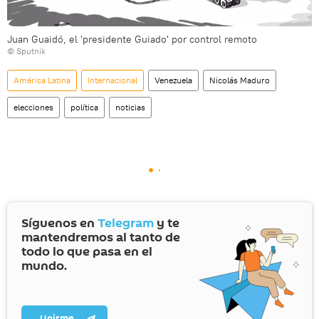
Juan Guaidó, el 'presidente Guiado' por control remoto
© Sputnik
América Latina
Internacional
Venezuela
Nicolás Maduro
elecciones
política
noticias
Síguenos en
Telegram
y te
mantendremos al tanto de
todo lo que pasa en el
mundo.
Unirme