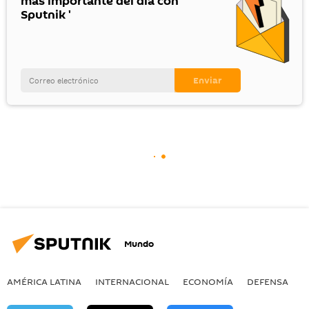
más importante del día con
Sputnik '
Mundo
AMÉRICA LATINA
INTERNACIONAL
ECONOMÍA
DEFENSA
M