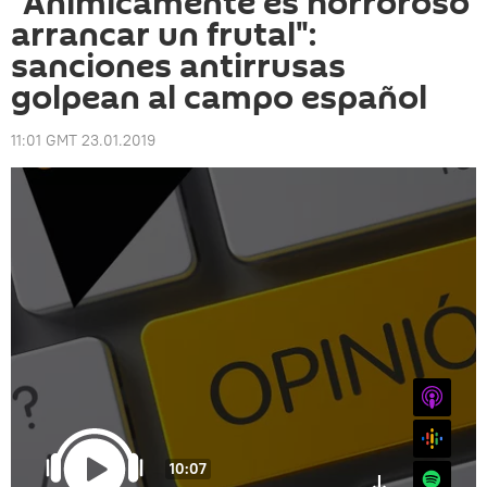
"Anímicamente es horroroso
arrancar un frutal":
sanciones antirrusas
golpean al campo español
11:01 GMT 23.01.2019
iTunes
Google
10:07
Spotify