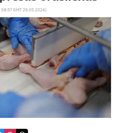
:
08:57 GMT 29.05.2024
)