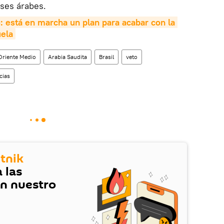
íses árabes.
 está en marcha un plan para acabar con la 
ela
Oriente Medio
Arabia Saudita
Brasil
veto
cias
tnik
 las
en nuestro