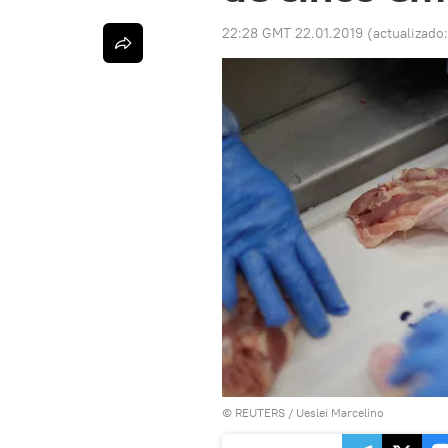
22:28 GMT 22.01.2019
(actualizado
©
REUTERS
/
Ueslei Marcelino