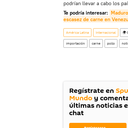
podrían llevar a cabo los pa
Te podría interesar:
Maduro:
escasez de carne en Venezu
América Latina
Internacional
🌍 
importación
carne
pollo
noti
Regístrate en
Spu
Mundo
y comenta
últimas noticias 
chat
Registrarse