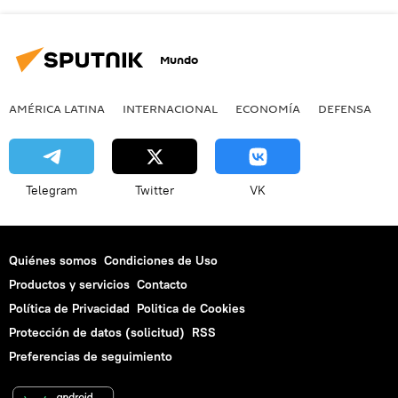
Mundo
AMÉRICA LATINA
INTERNACIONAL
ECONOMÍA
DEFENSA
M
Telegram
Twitter
VK
Quiénes somos
Condiciones de Uso
Productos y servicios
Contacto
Política de Privacidad
Politica de Cookies
Protección de datos (solicitud)
RSS
Preferencias de seguimiento