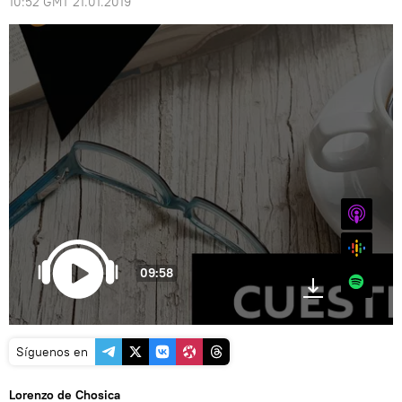
10:52 GMT 21.01.2019
iTunes
Google
09:58
Spotify
Síguenos en
Lorenzo de Chosica