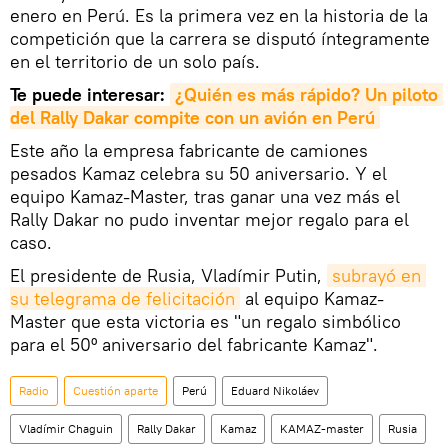
enero en Perú. Es la primera vez en la historia de la
competición que la carrera se disputó íntegramente
en el territorio de un solo país.
Te puede interesar:
¿Quién es más rápido? Un piloto 
del Rally Dakar compite con un avión en Perú
Este año la empresa fabricante de camiones
pesados Kamaz celebra su 50 aniversario. Y el
equipo Kamaz-Master, tras ganar una vez más el
Rally Dakar no pudo inventar mejor regalo para el
caso.
El presidente de Rusia, Vladímir Putin,
subrayó en 
su telegrama de felicitación
al equipo Kamaz-
Master que esta victoria es "un regalo simbólico
para el 50º aniversario del fabricante Kamaz".
Radio
Cuestión aparte
Perú
Eduard Nikoláev
Vladímir Chaguin
Rally Dakar
Kamaz
KAMAZ-master
Rusia