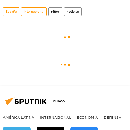
España
Internacional
niños
noticias
Mundo
AMÉRICA LATINA
INTERNACIONAL
ECONOMÍA
DEFENSA
M