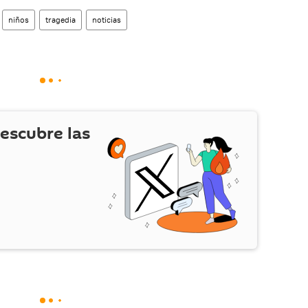
niños
tragedia
noticias
escubre las