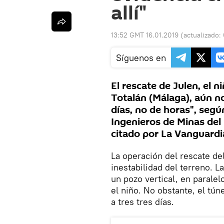
allí"
13:52 GMT 16.01.2019
(actualizado:
Síguenos en
El rescate de Julen, el 
Totalán (Málaga), aún no
días, no de horas", segú
Ingenieros de Minas del
citado por La Vanguardi
La operación del rescate de
inestabilidad del terreno. L
un pozo vertical, en parale
el niño. No obstante, el túne
a tres tres días.