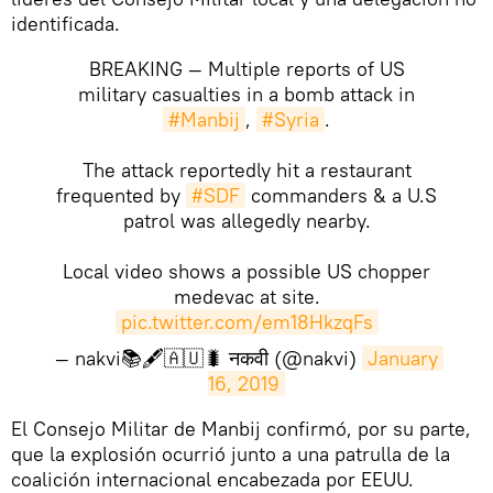
identificada.
BREAKING — Multiple reports of US
military casualties in a bomb attack in
#Manbij
,
#Syria
.
The attack reportedly hit a restaurant
frequented by
#SDF
commanders & a U.S
patrol was allegedly nearby.
Local video shows a possible US chopper
medevac at site.
pic.twitter.com/em18HkzqFs
— nakvi📚🖋🇦🇺🐛 नकवी (@nakvi)
January 
16, 2019
​El Consejo Militar de Manbij confirmó, por su parte,
que la explosión ocurrió junto a una patrulla de la
coalición internacional encabezada por EEUU.