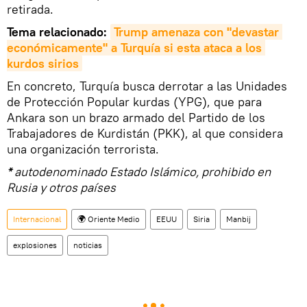
retirada.
Tema relacionado:
Trump amenaza con "devastar 
económicamente" a Turquía si esta ataca a los 
kurdos sirios
En concreto, Turquía busca derrotar a las Unidades
de Protección Popular kurdas (YPG), que para
Ankara son un brazo armado del Partido de los
Trabajadores de Kurdistán (PKK), al que considera
una organización terrorista.
*
autodenominado Estado Islámico, prohibido en
Rusia y otros países
Internacional
🌍 Oriente Medio
EEUU
Siria
Manbij
explosiones
noticias