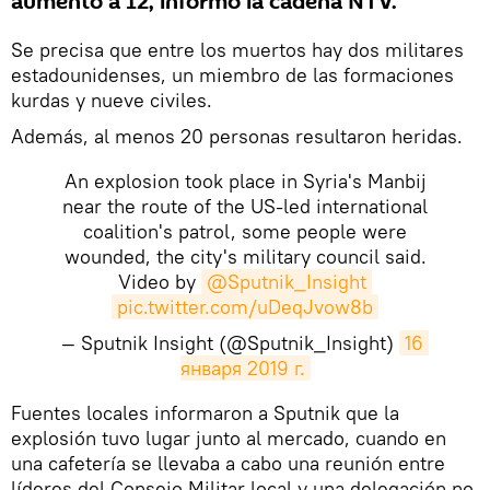
aumentó a 12, informó la cadena NTV.
Se precisa que entre los muertos hay dos militares
estadounidenses, un miembro de las formaciones
kurdas y nueve civiles.
Además, al menos 20 personas resultaron heridas.
An explosion took place in Syria's Manbij
near the route of the US-led international
coalition's patrol, some people were
wounded, the city's military council said.
Video by
@Sputnik_Insight
pic.twitter.com/uDeqJvow8b
— Sputnik Insight (@Sputnik_Insight)
16 
января 2019 г.
​Fuentes locales informaron a Sputnik que la
explosión tuvo lugar junto al mercado, cuando en
una cafetería se llevaba a cabo una reunión entre
líderes del Consejo Militar local y una delegación no