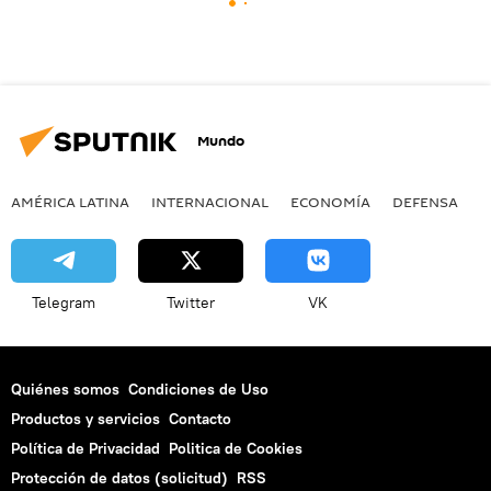
Mundo
AMÉRICA LATINA
INTERNACIONAL
ECONOMÍA
DEFENSA
M
Telegram
Twitter
VK
Quiénes somos
Condiciones de Uso
Productos y servicios
Contacto
Política de Privacidad
Politica de Cookies
Protección de datos (solicitud)
RSS