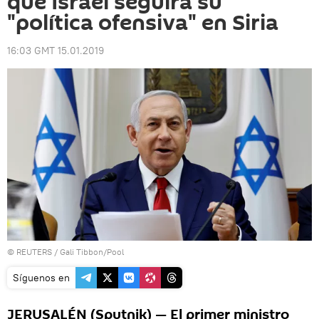
que Israel seguirá su
"política ofensiva" en Siria
16:03 GMT 15.01.2019
©
REUTERS
/ Gali Tibbon/Pool
Síguenos en
JERUSALÉN (Sputnik) — El primer ministro