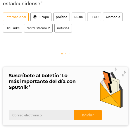
estadounidense".
Internacional
🌍 Europa
política
Rusia
EEUU
Alemania
Die Linke
Nord Stream 2
noticias
Suscríbete al boletín 'Lo
más importante del día con
Sputnik '