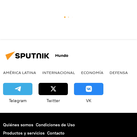
Mundo
AMÉRICA LATINA
INTERNACIONAL
ECONOMÍA
DEFENSA
M
Telegram
Twitter
VK
Quiénes somos
Condiciones de Uso
Productos y servicios
Contacto