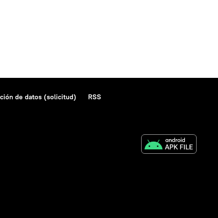
ción de datos (solicitud)
RSS