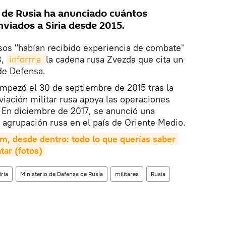
a de Rusia ha anunciado cuántos
nviados a Siria desde 2015.
sos "habían recibido experiencia de combate"
8,
informa 
la cadena rusa Zvezda que cita un
de Defensa.
empezó el 30 de septiembre de 2015 tras la
viación militar rusa apoya las operaciones
o. En diciembre de 2017, se anunció una
a agrupación rusa en el país de Oriente Medio.
 desde dentro: todo lo que querías saber 
tar (fotos)
iria
Ministerio de Defensa de Rusia
militares
Rusia