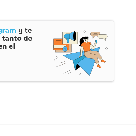
gram
y te
 tanto de
en el