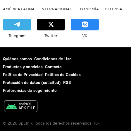
AMÉRICA LATINA
INTERNACIONAL
ECONOMÍA
DEFENSA
M
Telegram
Twitter
VK
Quiénes somos
Condiciones de Uso
Productos y servicios
Contacto
Política de Privacidad
Politica de Cookies
Protección de datos (solicitud)
RSS
Preferencias de seguimiento
© 2026 Sputnik Todos los derechos reservados. 18+