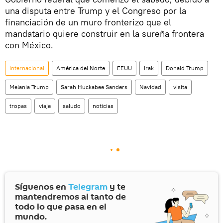
una disputa entre Trump y el Congreso por la
financiación de un muro fronterizo que el
mandatario quiere construir en la sureña frontera
con México.
Internacional
América del Norte
EEUU
Irak
Donald Trump
Melania Trump
Sarah Huckabee Sanders
Navidad
visita
tropas
viaje
saludo
noticias
Síguenos en
Telegram
y te
mantendremos al tanto de
todo lo que pasa en el
mundo.