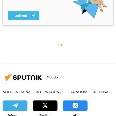
Unirme
Mundo
AMÉRICA LATINA
INTERNACIONAL
ECONOMÍA
DEFENSA
M
Telegram
Twitter
VK