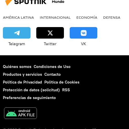
Mundo
AMÉRICA LATINA
INTERNACIONAL
ECONOMÍA
DEFENSA
M
Telegram
Twitter
VK
Quiénes somos
Condiciones de Uso
Productos y servicios
Contacto
Política de Privacidad
Politica de Cookies
Protección de datos (solicitud)
RSS
Preferencias de seguimiento