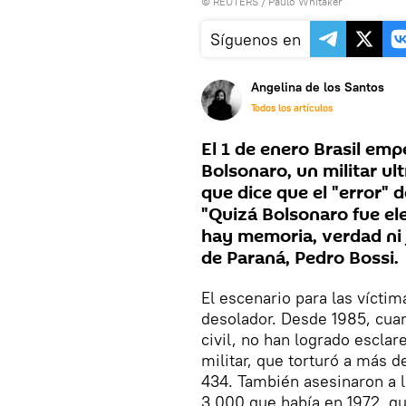
©
REUTERS
/ Paulo Whitaker
Síguenos en
Angelina de los Santos
Todos los artículos
El 1 de enero Brasil emp
Bolsonaro, un militar ul
que dice que el "error" d
"Quizá Bolsonaro fue el
hay memoria, verdad ni ju
de Paraná, Pedro Bossi.
El escenario para las víctim
desolador. Desde 1985, cu
civil, no han logrado escla
militar, que torturó a más 
434. También asesinaron a l
3.000 que había en 1972, q