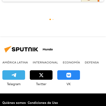
Mundo
AMÉRICA LATINA
INTERNACIONAL
ECONOMÍA
DEFENSA
M
Telegram
Twitter
VK
Quiénes somos
Condiciones de Uso