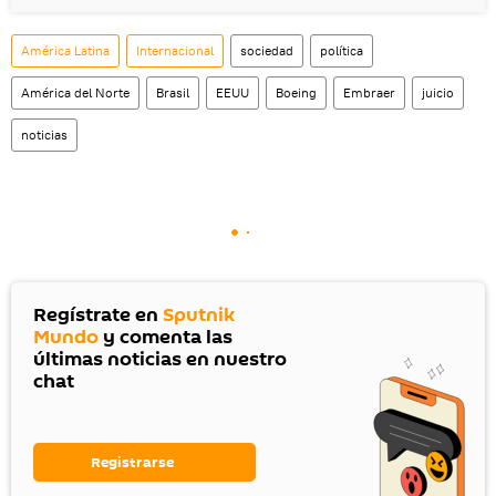
América Latina
Internacional
sociedad
política
América del Norte
Brasil
EEUU
Boeing
Embraer
juicio
noticias
Regístrate en
Sputnik
Mundo
y comenta las
últimas noticias en nuestro
chat
Registrarse