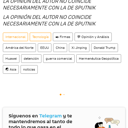
LA OPINIÓN DEL AUTOR NO COINCIDE
NECESARIAMENTE CON LA DE SPUTNIK
LA OPINIÓN DEL AUTOR NO COINCIDE
NECESARIAMENTE CON LA DE SPUTNIK
Internacional
Tecnología
✒️ Firmas
💬 Opinión y Análisis
América del Norte
EEUU
China
Xi Jinping
Donald Trump
Huawei
detención
guerra comercial
Hermenéutica Geopolítica
🌏 Asia
noticias
Síguenos en
Telegram
y te
mantendremos al tanto de
todo lo que pasa en el