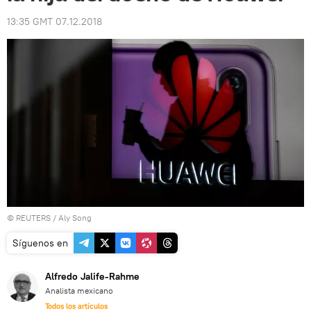
13:35 GMT 07.12.2018
©
REUTERS
/ Aly Song
Síguenos en
Alfredo Jalife-Rahme
Analista mexicano
Todos los artículos