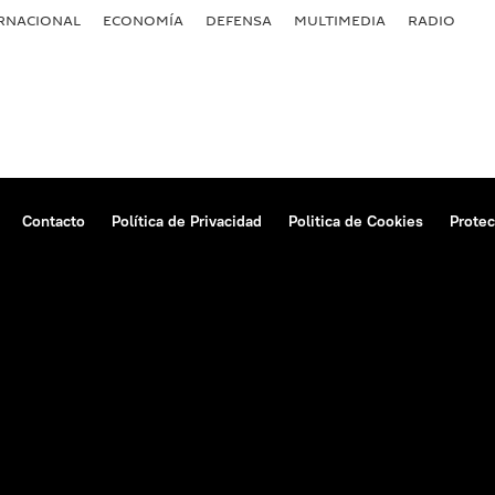
RNACIONAL
ECONOMÍA
DEFENSA
MULTIMEDIA
RADIO
Contacto
Política de Privacidad
Politica de Cookies
Protec