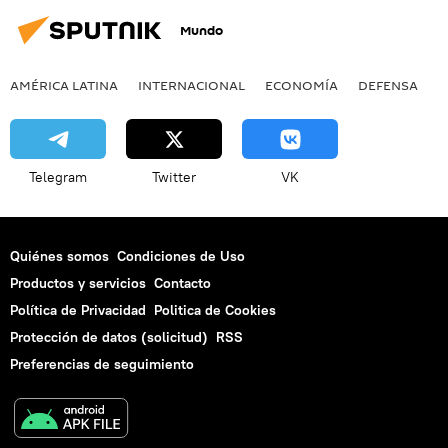
Mundo
AMÉRICA LATINA
INTERNACIONAL
ECONOMÍA
DEFENSA
M
Telegram
Twitter
VK
Quiénes somos
Condiciones de Uso
Productos y servicios
Contacto
Política de Privacidad
Politica de Cookies
Protección de datos (solicitud)
RSS
Preferencias de seguimiento