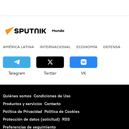
Mundo
AMÉRICA LATINA
INTERNACIONAL
ECONOMÍA
DEFENSA
M
Telegram
Twitter
VK
Quiénes somos
Condiciones de Uso
Productos y servicios
Contacto
Política de Privacidad
Politica de Cookies
Protección de datos (solicitud)
RSS
Preferencias de seguimiento