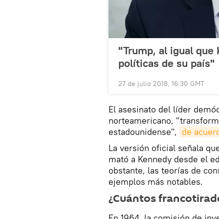
"Trump, al igual que 
políticas de su país"
27 de julio 2018, 16:30 GMT
El asesinato del líder demó
norteamericano, "transform
estadounidense",
de acuer
La versión oficial señala q
mató a Kennedy desde el edi
obstante, las teorías de co
ejemplos más notables.
¿Cuántos francotirad
En 1964, la comisión de in