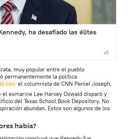
Kennedy, ha desafiado las élites
crata, muy popular entre el pueblo
ó permanentemente la política
do con
el columnista de CNN Peniel Joseph.
ue el exmarine Lee Harvey Oswald disparó y
ficio del Texas School Book Depository. No
nspiración abundan. Estos son algunos de los
ores había?
vestigación concluyó que Kennedy fue