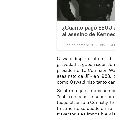
¿Cuánto pagó EEUU a
al asesino de Kenne
18 de noviembre 2017, 18:00 G
Oswald disparó solo tres ba
gravedad al gobernador John
presidente. La Comisión War
asesinato de JFK en 1963, id
cómo Oswald hizo tanto dañ
Se afirma que ambos hombre
"entró en la parte superior 
luego alcanzó a Connally, l
finalmente se quedó en su 
trayectoria es imposible y la