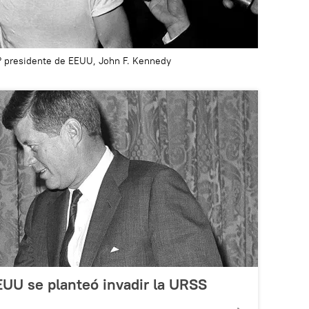
º presidente de EEUU, John F. Kennedy
EUU se planteó invadir la URSS