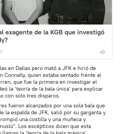
l exagente de la KGB que investigó
dy?
MT
las en Dallas pero mató a JFK e hirió de
 Connally, quien estaba sentado frente al
ren, que fue la primera en investigar el
eó la 'teoría de la bala única' para explicar
o con solo tres disparos.
s fueron alcanzados por una sola bala que
de la espalda de JFK, salió por su garganta y
e rompió una costilla y una muñeca y
muslo". Los escépticos dicen que esta
 llaman la 'teoría de la bala mágica'.