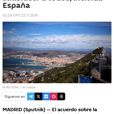
España
02:29 GMT 22.11.2018
©
REUTERS
/ Jon Nazca
Síguenos en
MADRID (Sputnik) — El acuerdo sobre la