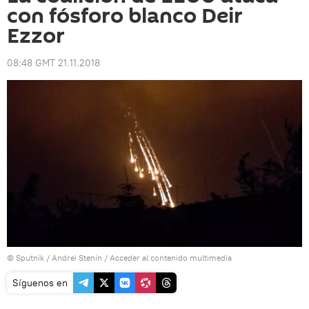
con fósforo blanco Deir
Ezzor
08:48 GMT 21.11.2018
© Sputnik / Andrei Stenin
/
Acceder al contenido multimedia
Síguenos en