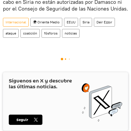
cabo en Siria no están autorizadas por Damasco ni
por el Consejo de Seguridad de las Naciones Unidas.
Internacional
🌍 Oriente Medio
EEUU
Siria
Deir Ezzor
ataque
coalición
fósforos
noticias
Síguenos en
X
y descubre
las últimas noticias.
Seguir