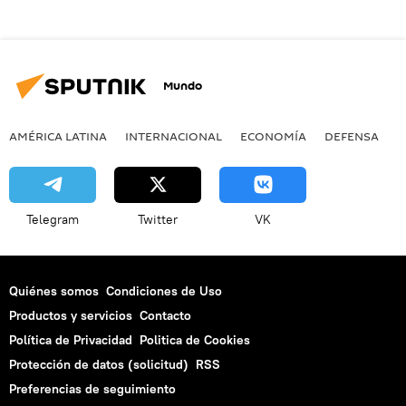
Mundo
AMÉRICA LATINA
INTERNACIONAL
ECONOMÍA
DEFENSA
M
Telegram
Twitter
VK
Quiénes somos
Condiciones de Uso
Productos y servicios
Contacto
Política de Privacidad
Politica de Cookies
Protección de datos (solicitud)
RSS
Preferencias de seguimiento