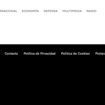
RNACIONAL
ECONOMÍA
DEFENSA
MULTIMEDIA
RADIO
Contacto
Política de Privacidad
Politica de Cookies
Protec