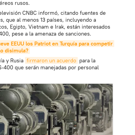
éreos rusos.
elevisión CNBC informó, citando fuentes de
s, que al menos 13 países, incluyendo a
cos, Egipto, Vietnam e Irak, están interesados
400, pese a la amenaza de sanciones.
ve EEUU los Patriot en Turquía para competir 
lo disimula?
ía y Rusia
firmaron un acuerdo
para la
S-400 que serán manejadas por personal