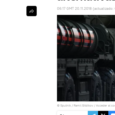
06:17 GMT 20.11.2018
(actualizado:
© Sputnik / Ramil Sitdikov
/
Acceder al c