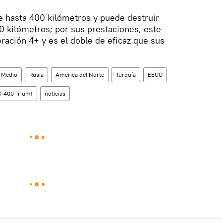
e hasta 400 kilómetros y puede destruir
30 kilómetros; por sus prestaciones, este
ración 4+ y es el doble de eficaz que sus
e Medio
Rusia
América del Norte
Turquía
EEUU
S-400 Triumf
noticias