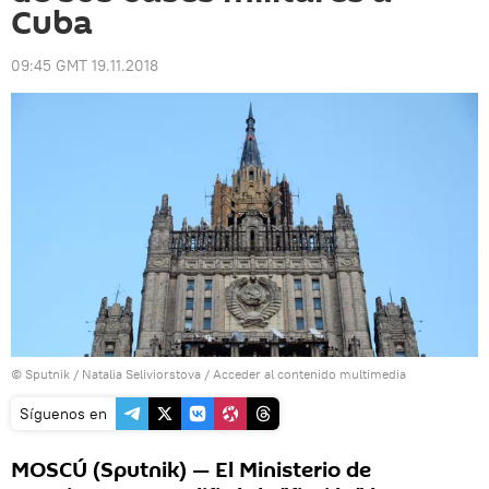
Сuba
09:45 GMT 19.11.2018
© Sputnik / Natalia Seliviorstova
/
Acceder al contenido multimedia
Síguenos en
MOSCÚ (Sputnik) — El Ministerio de