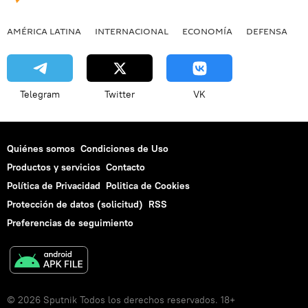
AMÉRICA LATINA
INTERNACIONAL
ECONOMÍA
DEFENSA
M
Telegram
Twitter
VK
Quiénes somos
Condiciones de Uso
Productos y servicios
Contacto
Política de Privacidad
Politica de Cookies
Protección de datos (solicitud)
RSS
Preferencias de seguimiento
© 2026 Sputnik Todos los derechos reservados. 18+