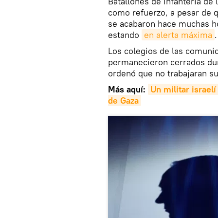
Batallones de infantería de 
como refuerzo, a pesar de 
se acabaron hace muchas hor
estando
en alerta máxima
.
Los colegios de las comunid
permanecieron cerrados dura
ordenó que no trabajaran s
Más aquí:
Un militar israel
de Gaza