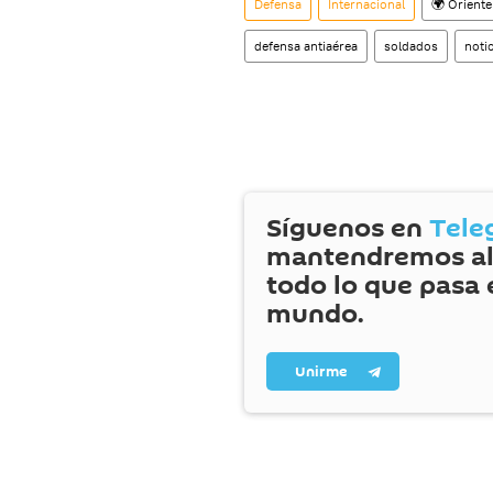
Defensa
Internacional
🌍 Orient
defensa antiaérea
soldados
noti
Síguenos en
Tele
mantendremos al
todo lo que pasa 
mundo.
Unirme