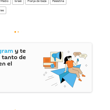
e Medio
Israel
Franja de Gaza
Palestina
cias
gram
y te
 tanto de
en el