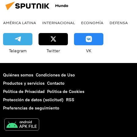
Mundo
AMÉRICA LATINA
INTERNACIONAL
ECONOMÍA
DEFENSA
M
Telegram
Twitter
VK
Quiénes somos
Condiciones de Uso
Productos y servicios
Contacto
Política de Privacidad
Politica de Cookies
Protección de datos (solicitud)
RSS
Preferencias de seguimiento