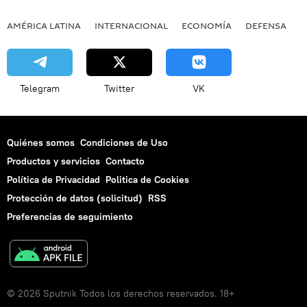
AMÉRICA LATINA
INTERNACIONAL
ECONOMÍA
DEFENSA
M
Telegram
Twitter
VK
Quiénes somos
Condiciones de Uso
Productos y servicios
Contacto
Política de Privacidad
Politica de Cookies
Protección de datos (solicitud)
RSS
Preferencias de seguimiento
© 2026 Sputnik Todos los derechos reservados. 18+