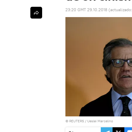
23:20 GMT 29.10.2018
(actualizado
©
REUTERS
/ Ueslei Marcelino