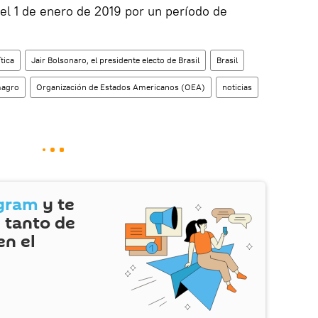
el 1 de enero de 2019 por un período de
ítica
Jair Bolsonaro, el presidente electo de Brasil
Brasil
magro
Organización de Estados Americanos (OEA)
noticias
gram
y te
 tanto de
en el