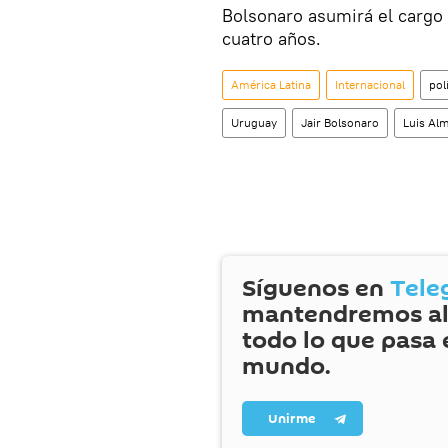
Bolsonaro asumirá el cargo 
cuatro años.
América Latina
Internacional
pol
Uruguay
Jair Bolsonaro
Luis Al
Síguenos en
Tele
mantendremos al
todo lo que pasa 
mundo.
Unirme