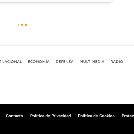
RNACIONAL
ECONOMÍA
DEFENSA
MULTIMEDIA
RADIO
Contacto
Política de Privacidad
Politica de Cookies
Protec