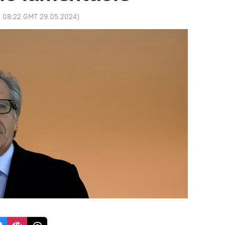
:
08:22 GMT 29.05.2024
)