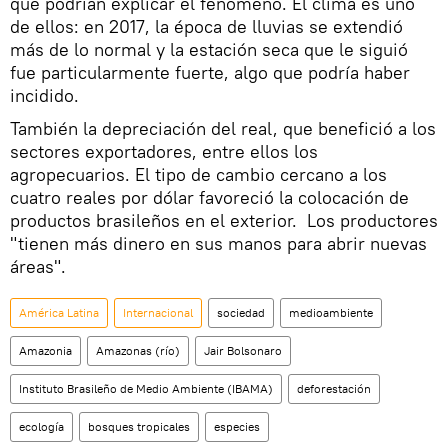
que podrían explicar el fenómeno. El clima es uno
de ellos: en 2017, la época de lluvias se extendió
más de lo normal y la estación seca que le siguió
fue particularmente fuerte, algo que podría haber
incidido.
También la depreciación del real, que benefició a los
sectores exportadores, entre ellos los
agropecuarios. El tipo de cambio cercano a los
cuatro reales por dólar favoreció la colocación de
productos brasileños en el exterior. Los productores
"tienen más dinero en sus manos para abrir nuevas
áreas".
América Latina
Internacional
sociedad
medioambiente
Amazonia
Amazonas (río)
Jair Bolsonaro
Instituto Brasileño de Medio Ambiente (IBAMA)
deforestación
ecología
bosques tropicales
especies