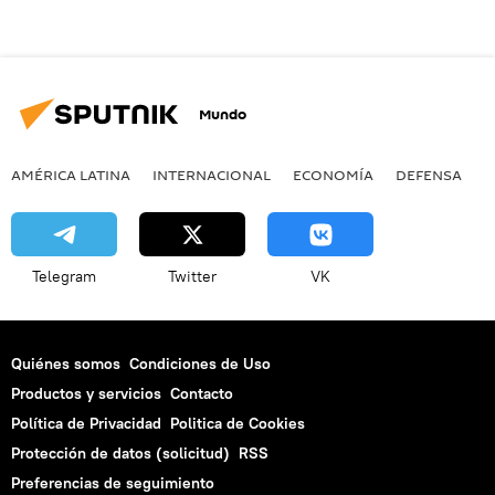
Mundo
AMÉRICA LATINA
INTERNACIONAL
ECONOMÍA
DEFENSA
M
Telegram
Twitter
VK
Quiénes somos
Condiciones de Uso
Productos y servicios
Contacto
Política de Privacidad
Politica de Cookies
Protección de datos (solicitud)
RSS
Preferencias de seguimiento