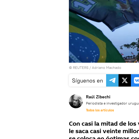
©
REUTERS
/ Adriano Machado
Síguenos en
Raúl Zibechi
Periodista e investigador urug
Todos los artículos
Con casi la mitad de los
le saca casi veinte mil
se coloca en óptimas co