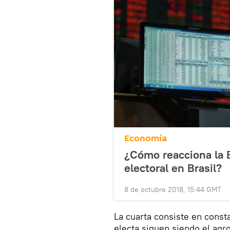
Economía
¿Cómo reacciona la B
electoral en Brasil?
8 de octubre 2018, 15:44 GMT
La cuarta consiste en const
electa siguen siendo el agro