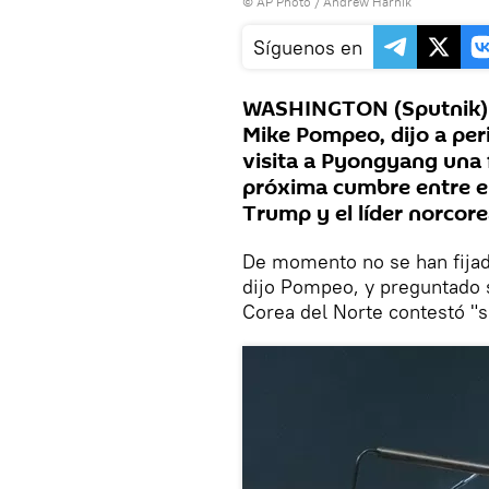
© AP Photo / Andrew Harnik
Síguenos en
WASHINGTON (Sputnik) —
Mike Pompeo, dijo a per
visita a Pyongyang una 
próxima cumbre entre e
Trump y el líder norcor
De momento no se han fijado
dijo Pompeo, y preguntado si
Corea del Norte contestó "s