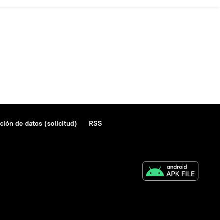
ción de datos (solicitud)
RSS