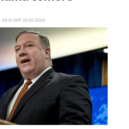
o:
08:10 GMT 29.05.2024
)