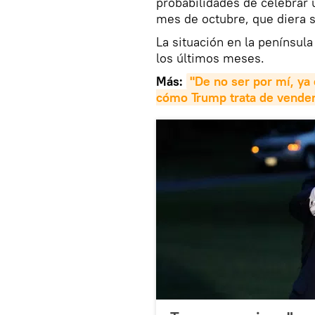
probabilidades de celebra
mes de octubre, que diera s
La situación en la penínsul
los últimos meses.
Más:
"De no ser por mí, ya
cómo Trump trata de vende