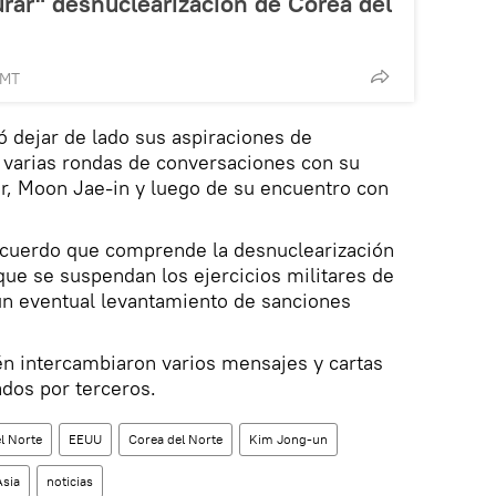
rar" desnuclearización de Corea del
GMT
ó dejar de lado sus aspiraciones de
varias rondas de conversaciones con su
r, Moon Jae-in y luego de su encuentro con
acuerdo que comprende la desnuclearización
ue se suspendan los ejercicios militares de
un eventual levantamiento de sanciones
n intercambiaron varios mensajes y cartas
dos por terceros.
l Norte
EEUU
Corea del Norte
Kim Jong-un
Asia
noticias