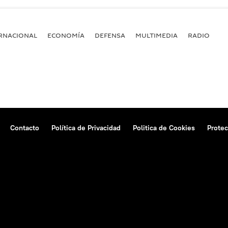
RNACIONAL
ECONOMÍA
DEFENSA
MULTIMEDIA
RADIO
Contacto
Política de Privacidad
Politica de Cookies
Protec