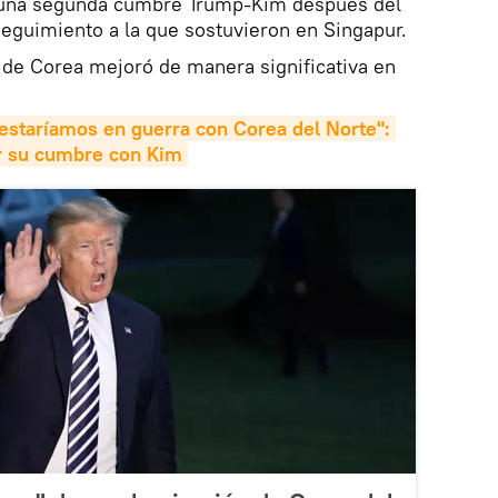
r una segunda cumbre Trump-Kim después del
eguimiento a la que sostuvieron en Singapur.
a de Corea mejoró de manera significativa en
 estaríamos en guerra con Corea del Norte": 
r su cumbre con Kim