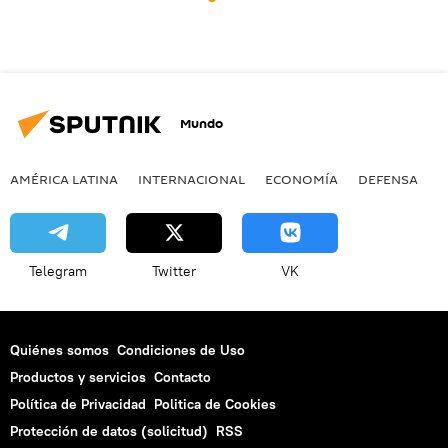
Mundo
AMÉRICA LATINA
INTERNACIONAL
ECONOMÍA
DEFENSA
M
Telegram
Twitter
VK
Quiénes somos
Condiciones de Uso
Productos y servicios
Contacto
Política de Privacidad
Politica de Cookies
Protección de datos (solicitud)
RSS