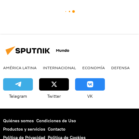
Mundo
AMÉRICA LATINA
INTERNACIONAL
ECONOMÍA
DEFENSA
M
Telegram
Twitter
VK
Quiénes somos
Condiciones de Uso
Productos y servicios
Contacto
Política de Privacidad
Politica de Cookies