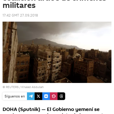
militares
17:42 GMT 27.09.2018
©
REUTERS
/ Khaled Abdullah
Síguenos en
DOHA (Sputnik) — El Gobierno yemení se