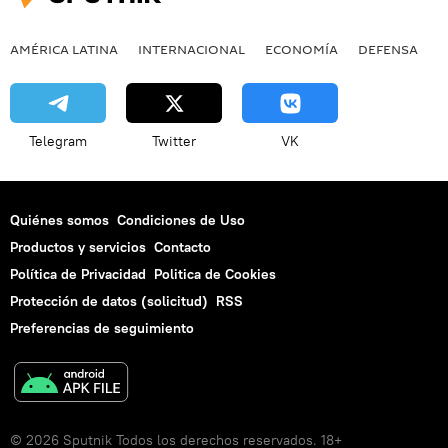
AMÉRICA LATINA
INTERNACIONAL
ECONOMÍA
DEFENSA
M
Telegram
Twitter
VK
Quiénes somos
Condiciones de Uso
Productos y servicios
Contacto
Política de Privacidad
Politica de Cookies
Protección de datos (solicitud)
RSS
Preferencias de seguimiento
© 2026 Sputnik Todos los derechos reservados. 18+