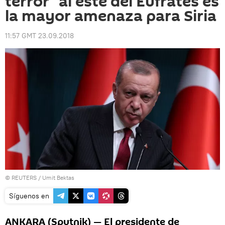
terror" al este del Éufrates es
la mayor amenaza para Siria
11:57 GMT 23.09.2018
©
REUTERS
/ Umit Bektas
Síguenos en
ANKARA (Sputnik) — El presidente de