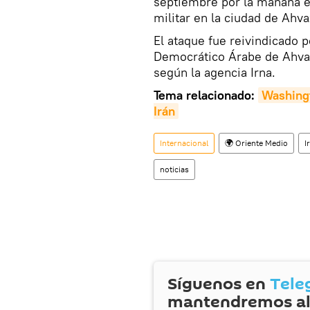
septiembre por la mañana e
militar en la ciudad de Ahva
El ataque fue reivindicado 
Democrático Árabe de Ahvaz
según la agencia Irna.
Tema relacionado:
Washingt
Irán
Internacional
🌍 Oriente Medio
I
noticias
Síguenos en
Tele
mantendremos al