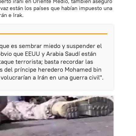
perto iraní en Oriente Medio, también aseguró
hvaz están los países que habían impuesto una
án e Irak.
taque es sembrar miedo y suspender el
 obvio que EEUU y Arabia Saudí están
aque terrorista; basta recordar las
es del príncipe heredero Mohamed bin
volucrarían a Irán en una guerra civil".