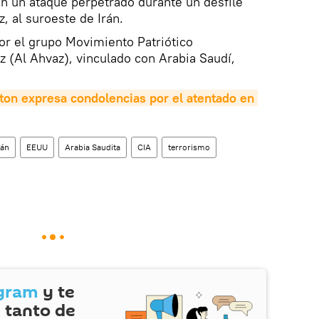
n un ataque perpetrado durante un desfile
z, al suroeste de Irán.
por el grupo Movimiento Patriótico
 (Al Ahvaz), vinculado con Arabia Saudí,
on expresa condolencias por el atentado en 
rán
EEUU
Arabia Saudita
CIA
terrorismo
gram
y te
 tanto de