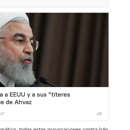
a a EEUU y a sus "títeres
ue de Ahvaz
GMT
mático, todas estas provocaciones contra Irán