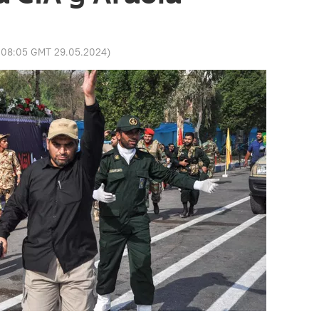
:
08:05 GMT 29.05.2024
)