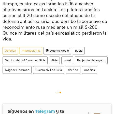
tiempo, cuatro cazas israelíes F-16 atacaban
objetivos sirios en Latakia. Los pilotos israelíes
usaron al Il-20 como escudo del ataque de la
defensa antiaérea siria, que derribó la aeronave de
reconocimiento rusa mediante un misil S-200.
Quince militares del país euroasiático perdieron la
vida.
Defensa
Internacional
🌍 Oriente Medio
Rusia
Derribo del Il-20 ruso en Siria
Siria
Israel
Benjamín Netanyahu
Avigdor Liberman
Guerra civil de Siria
derribo
noticias
Síguenos en
Telegram
y te