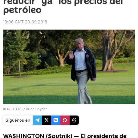
reducir "ya" los precios del
petróleo
13:06 GMT 20.09.2018
©
REUTERS
/ Brian Snyder
Síguenos en
WASHINGTON (Sputnik) — El presidente de