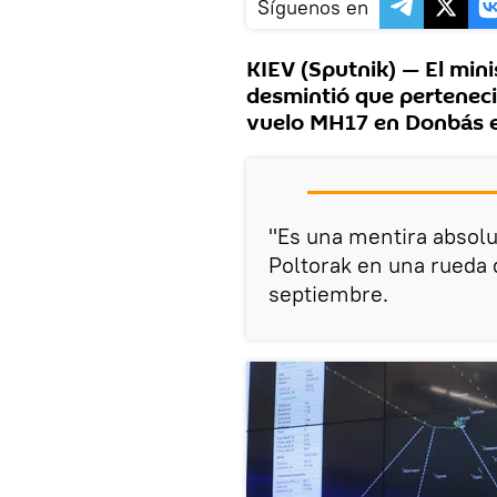
Síguenos en
KIEV (Sputnik) — El mini
desmintió que pertenecie
vuelo MH17 en Donbás en
"Es una mentira absolut
Poltorak en una rueda 
septiembre.