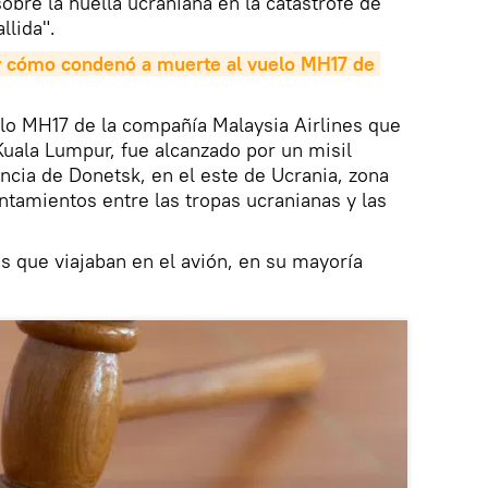
sobre la huella ucraniana en la catástrofe de
llida".
 cómo condenó a muerte al vuelo MH17 de 
uelo MH17 de la compañía Malaysia Airlines que
uala Lumpur, fue alcanzado por un misil
ncia de Donetsk, en el este de Ucrania, zona
ntamientos entre las tropas ucranianas y las
 que viajaban en el avión, en su mayoría