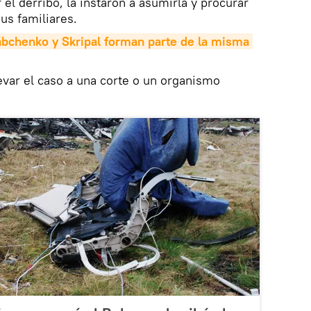
 el derribo, la instaron a asumirla y procurar
sus familiares.
ábchenko y Skripal forman parte de la misma 
var el caso a una corte o un organismo