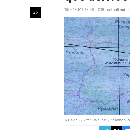
13:07 GMT 17.09.2018
(actualizado:
© Sputnik / Vitaly Belousov
/
Acceder al 