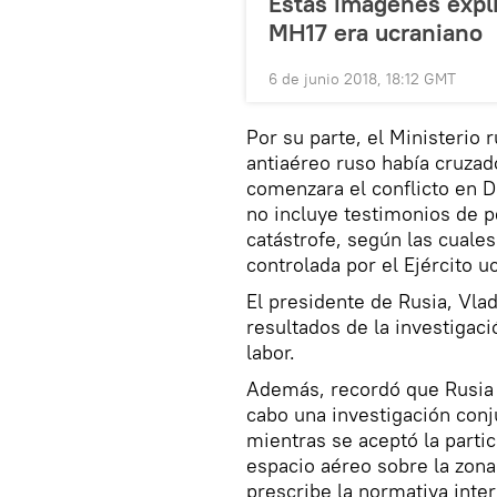
Estas imágenes expli
MH17 era ucraniano
6 de junio 2018, 18:12 GMT
Por su parte, el Ministerio
antiaéreo ruso había cruzad
comenzara el conflicto en D
no incluye testimonios de p
catástrofe, según las cuales
controlada por el Ejército u
El presidente de Rusia, Vla
resultados de la investigaci
labor.
Además, recordó que Rusia h
cabo una investigación conju
mientras se aceptó la parti
espacio aéreo sobre la zona
prescribe la normativa inter