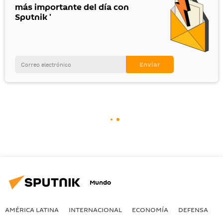
más importante del día con
Sputnik '
Mundo
AMÉRICA LATINA
INTERNACIONAL
ECONOMÍA
DEFENSA
M