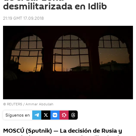
desmilitarizada en Idlib
21:19 GMT 17.09.2018
©
REUTERS
/ Ammar Abdullah
Síguenos en
MOSCÚ (Sputnik) — La decisión de Rusia y