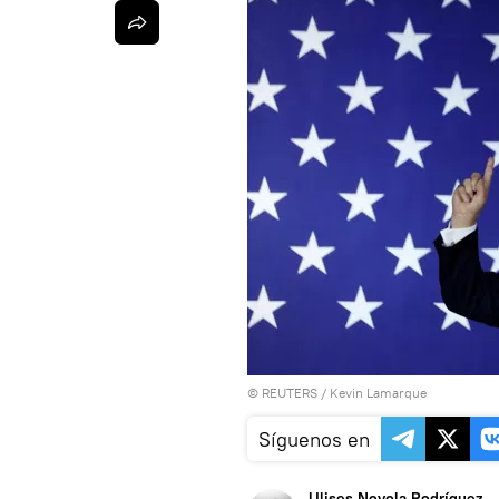
©
REUTERS
/ Kevin Lamarque
Síguenos en
Ulises Noyola Rodríguez